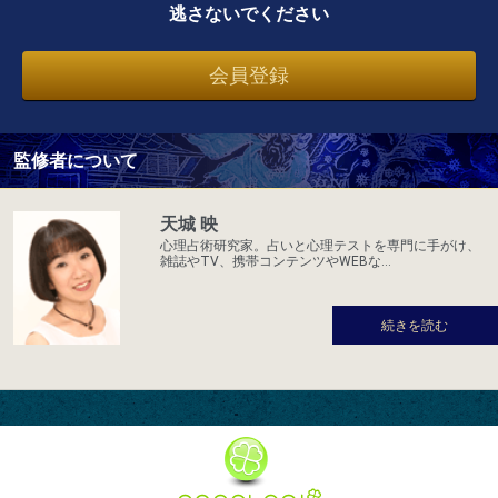
逃さないでください
会員登録
監修者について
天城 映
心理占術研究家。占いと心理テストを専門に手がけ、
雑誌やTV、携帯コンテンツやWEBな...
続きを読む